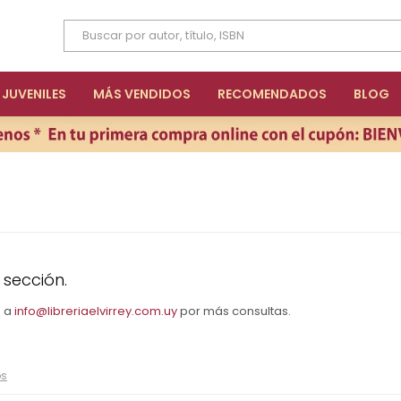
JUVENILES
MÁS VENDIDOS
RECOMENDADOS
BLOG
 sección.
s a
info@libreriaelvirrey.com.uy
por más consultas.
os