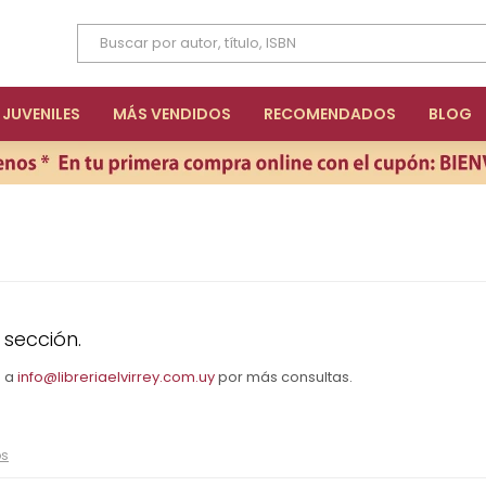
JUVENILES
MÁS VENDIDOS
RECOMENDADOS
BLOG
 sección.
s a
info@libreriaelvirrey.com.uy
por más consultas.
os